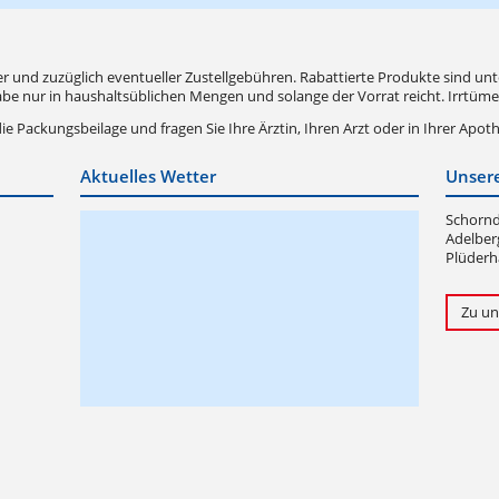
er und zuzüglich eventueller Zustellgebühren. Rabattierte Produkte sind u
e nur in haushaltsüblichen Mengen und solange der Vorrat reicht. Irrtüme
e Packungsbeilage und fragen Sie Ihre Ärztin, Ihren Arzt oder in Ihrer Apot
Aktuelles Wetter
Unsere
Schorndo
Adelber
Plüderh
Zu un